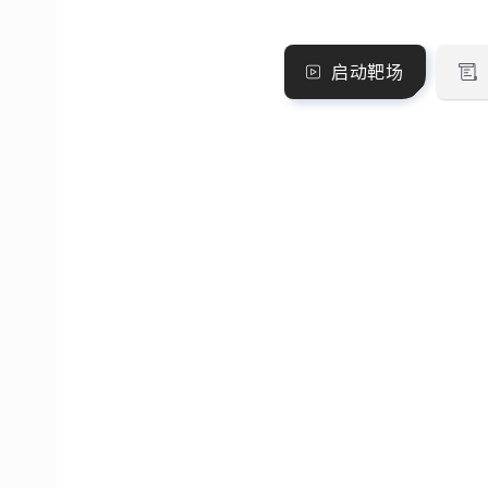
Tomcat 文件读取/文件包含漏洞（CVE-
2020-1938）
发现
大约1分钟
1个赞
启动靶场
胜
启动该靶场需要购
查看该
Apache log4j2-RCE 漏洞
解析需
买权限￥0.0
要支付5
Apache Log4j2是一个基于Java的日志记
录工具，当前被广泛应用于业务系统开发
积分
微信支付
支付宝
已攻破：PHP imap 
开发者可以利用该工具将程序的输入输出
发现
大约34分钟
0个赞
息进行日志记录。 2021年11月24日，阿里
确认支付
积分
云安全团队向Apache官方报告了Apache
选择一个支付方式
Log4j2远程代码执行漏洞。该漏洞是由于
排名
Apache Log4j2某些功能存在递归解析功
能，导致攻击者可直接构造恶意请求，触
远程代码执行漏洞，从而获得目标服务器
关闭
返回
限。 漏洞适用版本：2.0 <= Apache
log4j2 <= 2.14.1