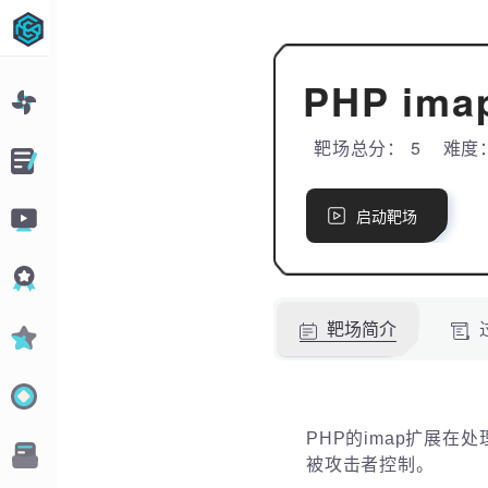
WebLogic_T3反序列化漏洞
（一）
PHP i
WebLogic_T3反序列化漏洞
靶场总分： 5
难度
发现
大约1分钟
3个赞
URL:
启
启动靶场
提
动
网安 | SpringCloud Function
成
交
功
SpEL漏洞
网安 | SpringCloud Function SpEL漏洞
靶场简介
发现
大约1分钟
0个赞
Tomcat 文件读取/文件包含漏洞
PHP的imap扩展
（CVE-2020-1938）
被攻击者控制。