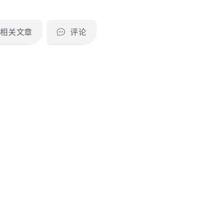
相关文章
评论
利
，
远程命令执行漏洞
信
：
：
发
权
靶场列表